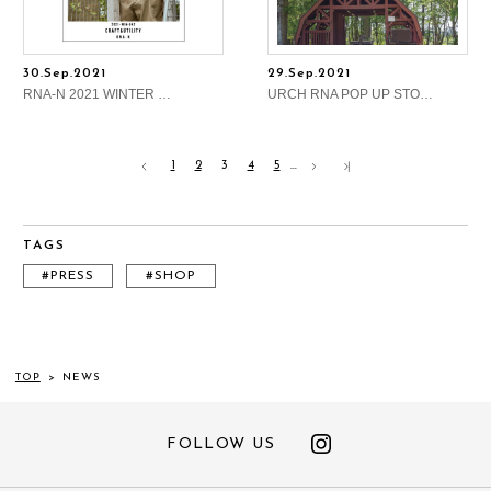
30.Sep.2021
29.Sep.2021
RNA-N 2021 WINTER …
URCH RNA POP UP STO…
1
2
3
4
5
…
TAGS
#PRESS
#SHOP
TOP
>
NEWS
FOLLOW US