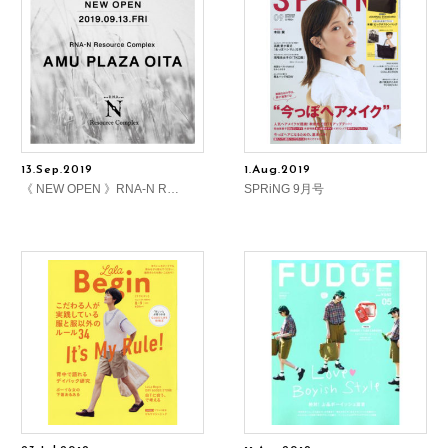
13.Sep.2019
1.Aug.2019
《 NEW OPEN 》RNA-N R…
SPRiNG 9月号