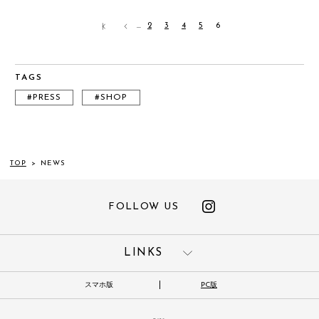
…
2
3
4
5
6
TAGS
#PRESS
#SHOP
TOP
>
NEWS
FOLLOW US
LINKS
スマホ版
PC版